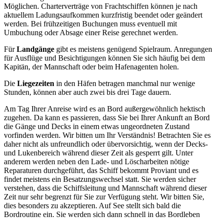
Möglichen. Charterverträge von Frachtschiffen können je nach
aktuellem Ladungsaufkommen kurzfristig beendet oder geändert
werden. Bei frühzeitigen Buchungen muss eventuell mit
Umbuchung oder Absage einer Reise gerechnet werden.
Für
Landgänge
gibt es meistens genügend Spielraum. Anregungen
für Ausflüge und Besichtigungen können Sie sich häufig bei dem
Kapitän, der Mannschaft oder beim Hafenagenten holen.
Die
Liegezeiten
in den Häfen betragen manchmal nur wenige
Stunden, können aber auch zwei bis drei Tage dauern.
Am Tag Ihrer Anreise wird es an Bord außergewöhnlich hektisch
zugehen. Da kann es passieren, dass Sie bei Ihrer Ankunft an Bord
die Gänge und Decks in einem etwas ungeordneten Zustand
vorfinden werden. Wir bitten um Ihr Verständnis! Betrachten Sie es
daher nicht als unfreundlich oder übervorsichtig, wenn der Decks-
und Lukenbereich während dieser Zeit als gesperrt gilt. Unter
anderem werden neben den Lade- und Löscharbeiten nötige
Reparaturen durchgeführt, das Schiff bekommt Proviant und es
findet meistens ein Besatzungswechsel statt. Sie werden sicher
verstehen, dass die Schiffsleitung und Mannschaft während dieser
Zeit nur sehr begrenzt für Sie zur Verfügung steht. Wir bitten Sie,
dies besonders zu akzeptieren. Auf See stellt sich bald die
Bordroutine ein. Sie werden sich dann schnell in das Bordleben