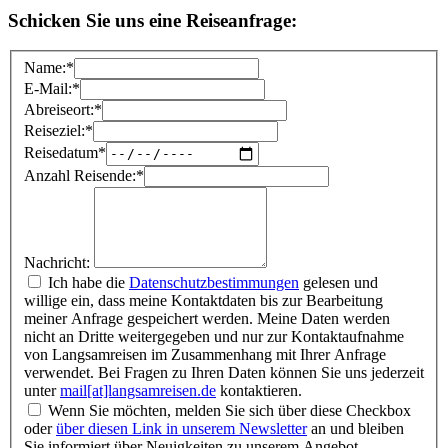
Schicken Sie uns eine Reiseanfrage:
Name:
*
E-Mail:
*
Abreiseort:
*
Reiseziel:
*
Reisedatum
*
Anzahl Reisende:
*
Nachricht:
Ich habe die
Datenschutzbestimmungen
gelesen und
willige ein, dass meine Kontaktdaten bis zur Bearbeitung
meiner Anfrage gespeichert werden. Meine Daten werden
nicht an Dritte weitergegeben und nur zur Kontaktaufnahme
von Langsamreisen im Zusammenhang mit Ihrer Anfrage
verwendet. Bei Fragen zu Ihren Daten können Sie uns jederzeit
unter
mail[at]langsamreisen.de
kontaktieren.
Wenn Sie möchten, melden Sie sich über diese Checkbox
oder
über diesen Link in unserem Newsletter
an und bleiben
Sie informiert über Neuigkeiten zu unserem Angebot.