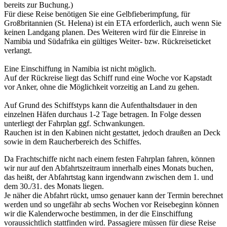
bereits zur Buchung.)
Für diese Reise benötigen Sie eine Gelbfieberimpfung, für
Großbritannien (St. Helena) ist ein ETA erforderlich, auch wenn Sie
keinen Landgang planen. Des Weiteren wird für die Einreise in
Namibia und Südafrika ein gültiges Weiter- bzw. Rückreiseticket
verlangt.
Eine Einschiffung in Namibia ist nicht möglich.
Auf der Rückreise liegt das Schiff rund eine Woche vor Kapstadt
vor Anker, ohne die Möglichkeit vorzeitig an Land zu gehen.
Auf Grund des Schiffstyps kann die Aufenthaltsdauer in den
einzelnen Häfen durchaus 1-2 Tage betragen. In Folge dessen
unterliegt der Fahrplan ggf. Schwankungen.
Rauchen ist in den Kabinen nicht gestattet, jedoch draußen an Deck
sowie in dem Raucherbereich des Schiffes.
Da Frachtschiffe nicht nach einem festen Fahrplan fahren, können
wir nur auf den Abfahrtszeitraum innerhalb eines Monats buchen,
das heißt, der Abfahrtstag kann irgendwann zwischen dem 1. und
dem 30./31. des Monats liegen.
Je näher die Abfahrt rückt, umso genauer kann der Termin berechnet
werden und so ungefähr ab sechs Wochen vor Reisebeginn können
wir die Kalenderwoche bestimmen, in der die Einschiffung
voraussichtlich stattfinden wird. Passagiere müssen für diese Reise