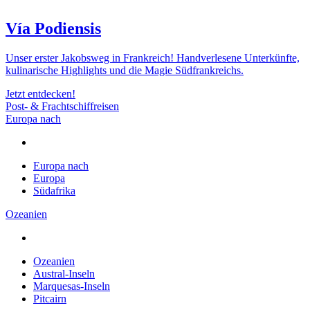
Vía Podiensis
Unser erster Jakobsweg in Frankreich! Handverlesene Unterkünfte,
kulinarische Highlights und die Magie Südfrankreichs.
Jetzt entdecken!
Post- & Frachtschiffreisen
Europa nach
Europa nach
Europa
Südafrika
Ozeanien
Ozeanien
Austral-Inseln
Marquesas-Inseln
Pitcairn