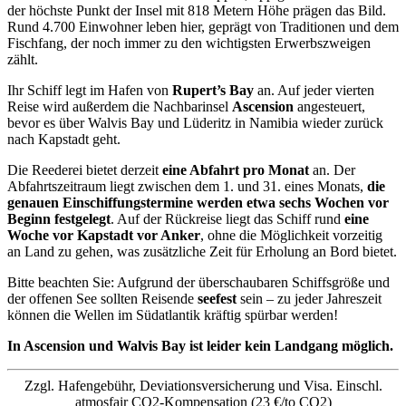
der höchste Punkt der Insel mit 818 Metern Höhe prägen das Bild.
Rund 4.700 Einwohner leben hier, geprägt von Traditionen und dem
Fischfang, der noch immer zu den wichtigsten Erwerbszweigen
zählt.
Ihr Schiff legt im Hafen von
Rupert’s Bay
an. Auf jeder vierten
Reise wird außerdem die Nachbarinsel
Ascension
angesteuert,
bevor es über Walvis Bay und Lüderitz in Namibia wieder zurück
nach Kapstadt geht.
Die Reederei bietet derzeit
eine Abfahrt pro Monat
an. Der
Abfahrtszeitraum liegt zwischen dem 1. und 31. eines Monats,
die
genauen Einschiffungstermine werden etwa sechs Wochen vor
Beginn festgelegt
. Auf der Rückreise liegt das Schiff rund
eine
Woche vor Kapstadt vor Anker
, ohne die Möglichkeit vorzeitig
an Land zu gehen, was zusätzliche Zeit für Erholung an Bord bietet.
Bitte beachten Sie: Aufgrund der überschaubaren Schiffsgröße und
der offenen See sollten Reisende
seefest
sein – zu jeder Jahreszeit
können die Wellen im Südatlantik kräftig spürbar werden!
In Ascension und Walvis Bay ist leider kein Landgang möglich.
Zzgl. Hafengebühr, Deviationsversicherung und Visa. Einschl.
atmosfair CO2-Kompensation (23 €/to CO2)