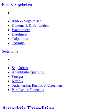
Rad- & Segelreisen
Rad- & Segelreisen
Dänemark & Schweden
Wattenmeer
IJsselmeer
Tulpentour
Toskana
Segeltörns
Segeltörns
Atlantiküberquerung
Europa
Karibik
Südamerika, Pazifik & Ozeanien
Pazifischer Feuerring
Antarktis Expedition