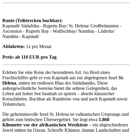
Route (Teilstrecken buchbar):
Kapstadt/ Südafrika - Ruperts Bay/ St. Helena/ Großbritannien -
Ascension - Ruperts Bay - Walfischbay/ Namibia - Lüderitz/
Namibia - Kapstadt
Abfahrten:
1x pro Monat
Preis:
ab 110 EUR pro Tag
Erleben Sie eine Reise der besonderen Art: An Bord eines
Frachtschiffes geht es von Kapstadt aus zur abgelegenen Insel
St.
Helena
, mitten im endlosen Blau des Südatlantiks. Diese
außergewöhnliche Seereise bietet die seltene Gelegenheit, das
Leben auf hoher See hautnah zu spüren – abseits klassischer
Kreuzfahrten. Buchbar als Rundreise von und nach Kapstadt sowie
Teilstrecken.
Die geheimnisvolle Insel St. Helena ist vulkanischen Ursprungs und
gehört zum britischen Überseegebiet. Sie liegt etwa
1.860
Kilometer vor der afrikanischen Westküste
– ein abgeschiedenes
Juwel mitten im Ozean. Schroffe Klippen, üppige Landschaften und