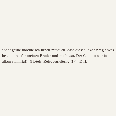
"Sehr gerne möchte ich Ihnen mitteilen, dass dieser Jakobsweg etwas
"
besonderes für meinen Bruder und mich war. Der Camino war in
m
allem stimmig!!! (Hotels, Reisebegleitung!!!)" - D.H.
e
D
n
C