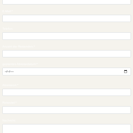
E-Mail:
*
Telefon:
Anzahl der Reisenden:
*
geplantes Abreisedatum:
*
Abreiseort:
*
Reiseziel:
*
Nachricht: