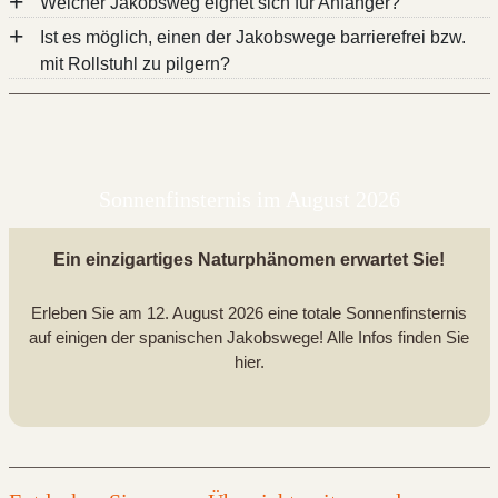
+
Welcher Jakobsweg eignet sich für Anfänger?
+
Ist es möglich, einen der Jakobswege barrierefrei bzw.
Fahrradreise auf dem
mit Rollstuhl zu pilgern?
Jakobsweg
letzten 100 km des Camino Francés
Sonnenfinsternis im August 2026
Ein einzigartiges Naturphänomen erwartet Sie!
Erleben Sie am 12. August 2026 eine totale Sonnenfinsternis
auf einigen der spanischen Jakobswege! Alle Infos finden Sie
hier.