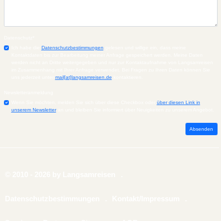
Datenschutz
*
Ich habe die
Datenschutzbestimmungen
gelesen und willige ein, dass meine
Kontaktdaten bis zur Bearbeitung meiner Anfrage gespeichert werden. Meine Daten
werden nicht an Dritte weitergegeben und nur zur Kontaktaufnahme von Langsamreisen
im Zusammenhang mit Ihrer Anfrage verwendet. Bei Fragen zu Ihren Daten können Sie
uns jederzeit unter
mail[at]langsamreisen.de
kontaktieren.
Newsletteranmeldung
Wenn Sie möchten, melden Sie sich über diese Checkbox oder
über diesen Link in
unserem Newsletter
an und bleiben Sie informiert über Neuigkeiten zu unserem Angebot.
© 2010 - 2026 by Langsamreisen
Datenschutzbestimmungen
Kontakt/Impressum