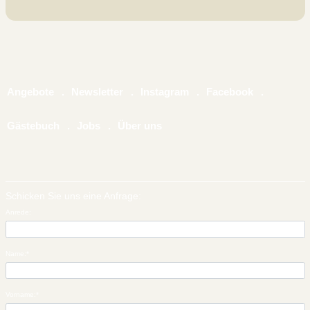
Angebote
Newsletter
Instagram
Facebook
Gästebuch
Jobs
Über uns
Schicken Sie uns eine Anfrage:
Anrede:
Name:
*
Vorname:
*