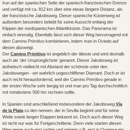
Irun auf der spanischen Seite der spanisch-französischen Grenze
und verfügt mit ca. 812 km über eine etwas längere Distanz, als
der französische Jakobsweg. Dieser spanische Küstenweg ist
außerdem besonders beliebt für seine Aussicht entlang der
Klippen der nordspanischen Atlantikküste. Das Panorama ist
einfach einmalig. Ebenfalls lässt sich dieser Weg hervorragend mit
dem Camino Primitivo kombinieren, indem man in Oviedo auf
diesen abzweigt.
Der
Camino Primitivo
ist angeblich der älteste und wird deshalb
auch als 'der Ursprünglichste' genannt. Dieser Jakobsweg ist
ästhetisch vielleicht mit Abstand der schönste unter den
Jakobswegen - ein wahrlich ungeschliffener Diamant. Doch er ist
auch recht herausfordernd, weil der Camino Primitivo gerade in
der ersten Woche sehr bergig ist und man pro Tag durchschnittlich
mit mindestens 500 hm rechnen sollte.
In Spanien sind anschließend insbesondere der Jakobsweg
Vía
de la Plata
zu den nennen, der in Sevilla beginnt und für seine
Weite sowie langen Etappen bekannt ist. Doch auch dieser Weg
ist nicht nur was für Fortgeschrittene. Denn viele starten diesen
Weg gerne auch erst später und steigen z.B. erst in Ourense ein.