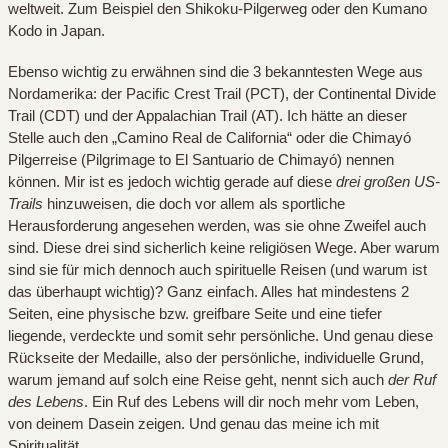
weltweit. Zum Beispiel den Shikoku-Pilgerweg oder den Kumano
Kodo in Japan.
Ebenso wichtig zu erwähnen sind die 3 bekanntesten Wege aus
Nordamerika: der Pacific Crest Trail (PCT), der Continental Divide
Trail (CDT) und der Appalachian Trail (AT). Ich hätte an dieser
Stelle auch den „Camino Real de California“ oder die Chimayó
Pilgerreise (Pilgrimage to El Santuario de Chimayó) nennen
können. Mir ist es jedoch wichtig gerade auf diese
drei großen US-
Trails
hinzuweisen, die doch vor allem als sportliche
Herausforderung angesehen werden, was sie ohne Zweifel auch
sind. Diese drei sind sicherlich keine religiösen Wege. Aber warum
sind sie für mich dennoch auch spirituelle Reisen (und warum ist
das überhaupt wichtig)? Ganz einfach. Alles hat mindestens 2
Seiten, eine physische bzw. greifbare Seite und eine tiefer
liegende, verdeckte und somit sehr persönliche. Und genau diese
Rückseite der Medaille, also der persönliche, individuelle Grund,
warum jemand auf solch eine Reise geht, nennt sich auch
der Ruf
des Lebens
. Ein Ruf des Lebens will dir noch mehr vom Leben,
von deinem Dasein zeigen. Und genau das meine ich mit
Spiritualität.