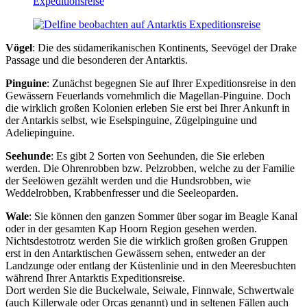
Vögel
: Die des südamerikanischen Kontinents, Seevögel der Drake
Passage und die besonderen der Antarktis.
Pinguine
: Zunächst begegnen Sie auf Ihrer Expeditionsreise in den
Gewässern Feuerlands vornehmlich die Magellan-Pinguine. Doch
die wirklich großen Kolonien erleben Sie erst bei Ihrer Ankunft in
der Antarkis selbst, wie Eselspinguine, Zügelpinguine und
Adeliepinguine.
Seehunde
: Es gibt 2 Sorten von Seehunden, die Sie erleben
werden. Die Ohrenrobben bzw. Pelzrobben, welche zu der Familie
der Seelöwen gezählt werden und die Hundsrobben, wie
Weddelrobben, Krabbenfresser und die Seeleoparden.
Wale
: Sie können den ganzen Sommer über sogar im Beagle Kanal
oder in der gesamten Kap Hoorn Region gesehen werden.
Nichtsdestotrotz werden Sie die wirklich großen großen Gruppen
erst in den Antarktischen Gewässern sehen, entweder an der
Landzunge oder entlang der Küstenlinie und in den Meeresbuchten
während Ihrer Antarktis Expeditionsreise.
Dort werden Sie die Buckelwale, Seiwale, Finnwale, Schwertwale
(auch Killerwale oder Orcas genannt) und in seltenen Fällen auch