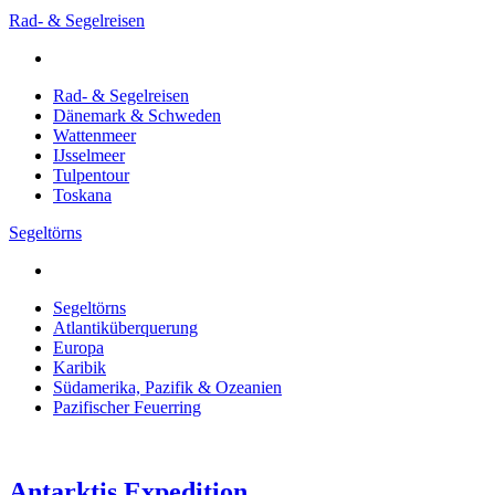
Rad- & Segelreisen
Rad- & Segelreisen
Dänemark & Schweden
Wattenmeer
IJsselmeer
Tulpentour
Toskana
Segeltörns
Segeltörns
Atlantiküberquerung
Europa
Karibik
Südamerika, Pazifik & Ozeanien
Pazifischer Feuerring
Antarktis Expedition