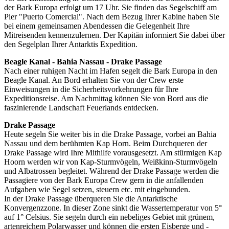
der Bark Europa erfolgt um 17 Uhr. Sie finden das Segelschiff am
Pier "Puerto Comercial". Nach dem Bezug Ihrer Kabine haben Sie
bei einem gemeinsamen Abendessen die Gelegenheit Ihre
Mitreisenden kennenzulernen. Der Kapitän informiert Sie dabei über
den Segelplan Ihrer Antarktis Expedition.
Beagle Kanal - Bahia Nassau - Drake Passage
Nach einer ruhigen Nacht im Hafen segelt die Bark Europa in den
Beagle Kanal. An Bord erhalten Sie von der Crew erste
Einweisungen in die Sicherheitsvorkehrungen für Ihre
Expeditionsreise. Am Nachmittag können Sie von Bord aus die
faszinierende Landschaft Feuerlands entdecken.
Drake Passage
Heute segeln Sie weiter bis in die Drake Passage, vorbei an Bahia
Nassau und dem berühmten Kap Horn. Beim Durchqueren der
Drake Passage wird Ihre Mithilfe vorausgesetzt. Am stürmigen Kap
Hoorn werden wir von Kap-Sturmvögeln, Weißkinn-Sturmvögeln
und Albatrossen begleitet. Während der Drake Passage werden die
Passagiere von der Bark Europa Crew gern in die anfallenden
Aufgaben wie Segel setzen, steuern etc. mit eingebunden.
In der Drake Passage überqueren Sie die Antarktische
Konvergenzzone. In dieser Zone sinkt die Wassertemperatur von 5°
auf 1° Celsius. Sie segeln durch ein nebeliges Gebiet mit grünem,
artenreichem Polarwasser und können die ersten Eisberge und -