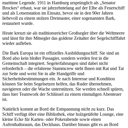
maritime Legende. 1911 in Hamburg ursprünglich als „Senator
Brockes“ erbaut, war sie jahrzehntelang auf der Elbe als Feuerschiff
und als Lotsenstation im Einsatz, bevor sie in den 90er Jahren
liebevoll zu einem stolzen Dreimaster, einer sogenannten Bark,
restauriert wurde.
Heute kreuzt sie als traditionsreicher Großsegler über die Weltmeere
und lässt für ihre Mitsegler das goldene Zeitalter der Segelschifffahrt
wieder aufleben.
Die Bark Europa ist ein offizielles Ausbildungsschiff. Sie sind an
Bord also kein bloßer Passagier, sondern werden fest in die
Gemeinschaft integriert. Segelerfahrungen sind dabei nicht
erforderlich – die erfahrene Stammcrew steht Ihnen mit Rat und Tat
zur Seite und weist Sie in alle Handgriffe und
Sicherheitsbestimmungen ein. Je nach Interesse und Kondition
können Sie beim Segelsetzen helfen, das Ruder übernehmen,
navigieren oder die Wache unterstützen. Sie werden schnell spüren,
dass hier Teamwork der Schlüssel zu einem einmaligen Abenteuer
ist.
Natürlich kommt an Bord die Entspannung nicht zu kurz. Das
Schiff verfügt über eine Bibliothek, eine holzgetäfelte Lounge, eine
kleine Ecke für Karten- oder Pokerabende sowie einen
Aufenthaltsraum, das Deckhaus. Darüber hinaus gibt es an Bord