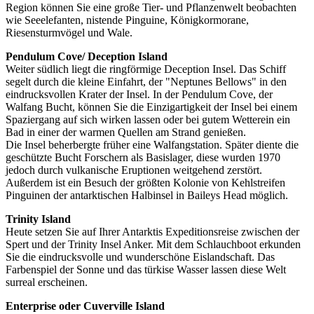
Region können Sie eine große Tier- und Pflanzenwelt beobachten
wie Seeelefanten, nistende Pinguine, Königkormorane,
Riesensturmvögel und Wale.
Pendulum Cove/ Deception Island
Weiter südlich liegt die ringförmige Deception Insel. Das Schiff
segelt durch die kleine Einfahrt, der "Neptunes Bellows" in den
eindrucksvollen Krater der Insel. In der Pendulum Cove, der
Walfang Bucht, können Sie die Einzigartigkeit der Insel bei einem
Spaziergang auf sich wirken lassen oder bei gutem Wetterein ein
Bad in einer der warmen Quellen am Strand genießen.
Die Insel beherbergte früher eine Walfangstation. Später diente die
geschützte Bucht Forschern als Basislager, diese wurden 1970
jedoch durch vulkanische Eruptionen weitgehend zerstört.
Außerdem ist ein Besuch der größten Kolonie von Kehlstreifen
Pinguinen der antarktischen Halbinsel in Baileys Head möglich.
Trinity Island
Heute setzen Sie auf Ihrer Antarktis Expeditionsreise zwischen der
Spert und der Trinity Insel Anker. Mit dem Schlauchboot erkunden
Sie die eindrucksvolle und wunderschöne Eislandschaft. Das
Farbenspiel der Sonne und das türkise Wasser lassen diese Welt
surreal erscheinen.
Enterprise oder Cuverville Island