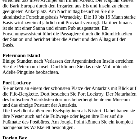
erreichen das Insel-Archipel am frühen Abend. Der Kapitän steuert
die Bark Europa durch den Irrgarten aus Eis und Inseln zu einem
geeigneten Ankerplatz. Am Nachmittag besuchen Sie die
ukrainische Forschungsbasis Wernadsky. Die 10 bis 15 Mann starke
Basis wird zweimal jährlich mit Proviant versorgt. Darüber hinaus
ist sie mit einer Sauna und einem Pub ausgestattet. Ein
Forschungsassistent führt die Passagiere durch die Räumlichkeiten
der Station und berichtet über die Arbeit und den Alltag auf der
Basis.
Petermann Island
Einige Stunden nach Verlassen der Argentinischen Inseln erreichen
Sie die Petermann Insel. Dort können Sie das erste Mal brütende
Adelie-Pinguine beobachten.
Port Lockroy
Sie ankern an einem der schönsten Plätze der Antarktis mit Blick auf
die Fife-Bergkette. Dort besuchen Sie Port Lockroy. Der Naturhafen
des britischen Antarktisterritoriums beherbergt heute ein Museum
und das einzige Postamt der Antarktis.
Die Insel dient außerdem Eselspiguinen als Nistort. Dabei bauen sie
ihre Nester auch auf die Fußwege oder legen ihre Eier auf die
Fußmatte des Postbüros. Am Jougla Point können Sie ein komplett
nachgebautes Walskelett besichtigen.
Dorian Bay