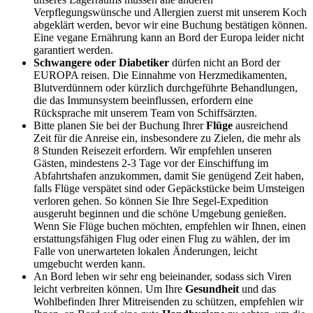
Verpflegungswünsche und Allergien zuerst mit unserem Koch
abgeklärt werden, bevor wir eine Buchung bestätigen können.
Eine vegane Ernährung kann an Bord der Europa leider nicht
garantiert werden.
Schwangere oder Diabetiker
dürfen nicht an Bord der
EUROPA reisen. Die Einnahme von Herzmedikamenten,
Blutverdünnern oder kürzlich durchgeführte Behandlungen,
die das Immunsystem beeinflussen, erfordern eine
Rücksprache mit unserem Team von Schiffsärzten.
Bitte planen Sie bei der Buchung Ihrer
Flüge
ausreichend
Zeit für die Anreise ein, insbesondere zu Zielen, die mehr als
8 Stunden Reisezeit erfordern. Wir empfehlen unseren
Gästen, mindestens 2-3 Tage vor der Einschiffung im
Abfahrtshafen anzukommen, damit Sie genügend Zeit haben,
falls Flüge verspätet sind oder Gepäckstücke beim Umsteigen
verloren gehen. So können Sie Ihre Segel-Expedition
ausgeruht beginnen und die schöne Umgebung genießen.
Wenn Sie Flüge buchen möchten, empfehlen wir Ihnen, einen
erstattungsfähigen Flug oder einen Flug zu wählen, der im
Falle von unerwarteten lokalen Änderungen, leicht
umgebucht werden kann.
An Bord leben wir sehr eng beieinander, sodass sich Viren
leicht verbreiten können. Um Ihre
Gesundheit
und das
Wohlbefinden Ihrer Mitreisenden zu schützen, empfehlen wir