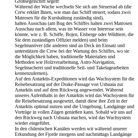
Großsegelschiff segelt!
Während der Wache wechseln Sie sich am Steuerrad ab (die
Crew erklärt Ihnen, wie man das Schiff steuert, sodass zwei
Matrosen für die Kurshaltung zuständig sind),
halten Ausschau (am Bug des Schiffes halten zwei Matrosen
Ausschau nach allem, was im Wasser von Interesse sein
könnte, wie z. B. Schiffe, Bojen, Eisberge oder Wildtiere, die
Sie dem zuständigen Offizier melden) und beim
Segelmanöver (die anderen sind an Deck im Einsatz und
unterstützen die Crew bei der Wartung des Schiffes, wo sie
die Möglichkeit haben, traditionelle Materialien und
Methoden wie Holzverarbeitung, Astro-Navigation,
Segelmacherei und traditionelle Seil- und Takelagearbeiten
kennenzulernen).
Auf den Antarktis-Expeditionen wird das Wachsystem für die
Reisebesatzung auf der Drake-Passage von Ushuaia zur
Antarktis und auf dem Rückweg angewendet. Während
unseres Aufenthalts in der Antarktis wird das Wachsystem für
die Reisebesatzung ausgesetzt, damit diese ihre Zeit in der
Antarktis optimal nutzen und die Umgebung, Landgänge und
Vorträge in vollen Zügen genießen kann. Sobald wir uns auf
den Rückweg nach Ushuaia machen, wird das Wachsystem
wieder eingeführt.
In den chilenischen Kanälen werden wir während unserer
Erkundung der Fjorde morgens und nachmittags Landgänge