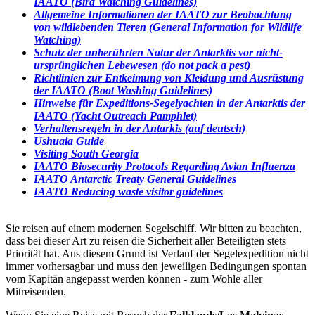
IAATO (Bird Watching Guidelines)
Allgemeine Informationen der IAATO zur Beobachtung
von wildlebenden Tieren (General Information for Wildlife
Watching)
Schutz der unberührten Natur der Antarktis vor nicht-
ursprünglichen Lebewesen (do not pack a pest)
Richtlinien zur Entkeimung von Kleidung und Ausrüstung
der IAATO (Boot Washing Guidelines)
Hinweise für Expeditions-Segelyachten in der Antarktis der
IAATO (Yacht Outreach Pamphlet)
Verhaltensregeln in der Antarkis (auf deutsch)
Ushuaia Guide
Visiting South Georgia
IAATO Biosecurity Protocols Regarding Avian Influenza
IAATO Antarctic Treaty General Guidelines
IAATO Reducing waste visitor guidelines
Sie reisen auf einem modernen Segelschiff. Wir bitten zu beachten,
dass bei dieser Art zu reisen die Sicherheit aller Beteiligten stets
Priorität hat. Aus diesem Grund ist Verlauf der Segelexpedition nicht
immer vorhersagbar und muss den jeweiligen Bedingungen spontan
vom Kapitän angepasst werden können - zum Wohle aller
Mitreisenden.