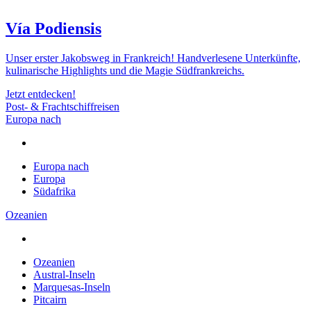
Vía Podiensis
Unser erster Jakobsweg in Frankreich! Handverlesene Unterkünfte,
kulinarische Highlights und die Magie Südfrankreichs.
Jetzt entdecken!
Post- & Frachtschiffreisen
Europa nach
Europa nach
Europa
Südafrika
Ozeanien
Ozeanien
Austral-Inseln
Marquesas-Inseln
Pitcairn