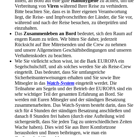
Ihnen, an Bord auf eine gute
Handhygiene
zu achten, um die
Verbreitung von
Viren
während Ihrer Reise zu verhindern.
Bitte beachten Sie, dass es in Ihrer eigenen Verantwortung
liegt, die Reise- und Impfvorschriften der Länder, die Sie vor,
während und nach der Reise besuchen, zu überprüfen und
einzuhalten.
Das
Zusammenleben an Bord
bedeutet, sich den Raum auf
engem Raum zu teilen. Wir bitten Sie daher, jederzeit
Rücksicht auf Ihre Mitreisenden und die Crew zu nehmen
und unsere Allgemeinen Geschäftsbedingungen und unseren
Verhaltenskodex zu beachten.
Wie Sie vielleicht schon wisst, ist die Bark EUROPA ein
Segelschulschiff, und als solches werden Sie als Reise-Crew
eingeteilt. Das bedeutet, dass Sie umfangreiche
Sicherheitsunterweisungen erhalten und Sie sowie Ihre
Mitsegler in das
Watch-System
eingeteilt werdet. Die
Teilnahme am Segeln und der Betrieb der EUROPA sind ein
sehr wichtiger Teil der gesamten Erfahrung an Bord. Sie
werden mit Euren Mitsegler und der ständigen Besatzung
zusammenarbeiten. Das Watch-System besteht darin, dass Sie
sich für 4 Stunden der ständigen Besatzung anschließen und
danach 8 Stunden frei haben (durch eine Aufteilung wird
sichergestellt, dass Sie jeden Tag zu unterschiedlichen Zeiten
Wache haben). Dies wird Sie aus Ihrer Komfortzone
herausholen und Ihnen beibringen, wie man ein