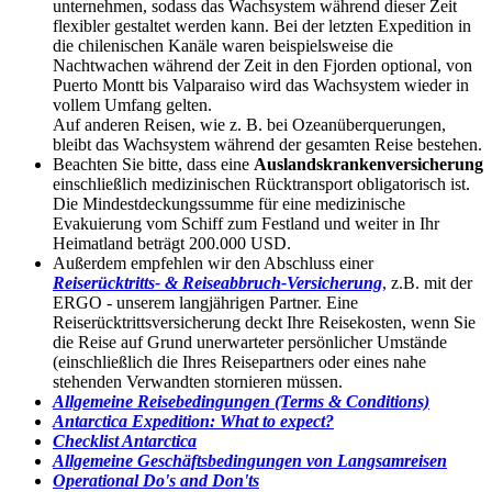
unternehmen, sodass das Wachsystem während dieser Zeit
flexibler gestaltet werden kann. Bei der letzten Expedition in
die chilenischen Kanäle waren beispielsweise die
Nachtwachen während der Zeit in den Fjorden optional, von
Puerto Montt bis Valparaiso wird das Wachsystem wieder in
vollem Umfang gelten.
Auf anderen Reisen, wie z. B. bei Ozeanüberquerungen,
bleibt das Wachsystem während der gesamten Reise bestehen.
Beachten Sie bitte, dass eine
Auslandskrankenversicherung
einschließlich medizinischen Rücktransport obligatorisch ist.
Die Mindestdeckungssumme für eine medizinische
Evakuierung vom Schiff zum Festland und weiter in Ihr
Heimatland beträgt 200.000 USD.
Außerdem empfehlen wir den Abschluss einer
Reiserücktritts- & Reiseabbruch-Versicherung
, z.B. mit der
ERGO - unserem langjährigen Partner. Eine
Reiserücktrittsversicherung deckt Ihre Reisekosten, wenn Sie
die Reise auf Grund unerwarteter persönlicher Umstände
(einschließlich die Ihres Reisepartners oder eines nahe
stehenden Verwandten stornieren müssen.
Allgemeine Reisebedingungen (Terms & Conditions)
Antarctica Expedition: What to expect?
Checklist Antarctica
Allgemeine Geschäftsbedingungen von Langsamreisen
Operational Do's and Don'ts