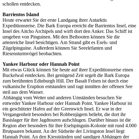
schollen entdecken.
Barrientos Island
Heute erwartet Sie der erste Landgang ihrer Antarktis
Expeditionsreise. Die Bark Europa erreicht die Barrientos Insel, eine
Insel des Aitcho Archipels und wirft dort den Anker. Das Schiff ist
umgeben von Pinguinen. Mit den Beibooten können Sie die
artenreiche Insel besichtigen. Am Strand gibt es Esels- und
Zügelpinguine. Außerdem können Sie Seeelefanten und
Riesensturmvögel beobachten.
Yankee Harbour oder Hannah Point
Mit etwas Glück können Sie heute auf ihrer Expeditionsreise einen
Buckelwal entdecken. Bei genügend Zeit segelt die Bark Europa
zum berühmten Edinburgh Hill. Der Basalt Felsen ist durch eine
vulkanische Eruption entstanden und ragt inmitten der offenen See
steil aus dem Wasser.
Abhängig vom Wetter und anderen Umständen besuchen Sie
entweder Yankee Harbour oder Hannah Point. Yankee Harbour ist
ein geschützter Hafen auf der Greenwich Insel. Er war in der
Vergangenheit besonders bei Robbenjägern beliebt, die dort ihr
Basislager für ihre Jagdtouren aufschlugen. Darüber hinaus ist die
Region aber besonders für ihre Eselspinguin-Kolonie mit rund 4.000
Brutpaaren bekannt. An der Südseite der Livingston Insel liegt
Hannah Point. An den Kiesstränden und sandigen Abhängen der