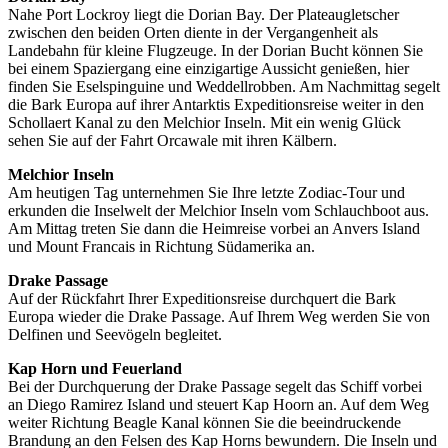
Nahe Port Lockroy liegt die Dorian Bay. Der Plateaugletscher
zwischen den beiden Orten diente in der Vergangenheit als
Landebahn für kleine Flugzeuge. In der Dorian Bucht können Sie
bei einem Spaziergang eine einzigartige Aussicht genießen, hier
finden Sie Eselspinguine und Weddellrobben. Am Nachmittag segelt
die Bark Europa auf ihrer Antarktis Expeditionsreise weiter in den
Schollaert Kanal zu den Melchior Inseln. Mit ein wenig Glück
sehen Sie auf der Fahrt Orcawale mit ihren Kälbern.
Melchior Inseln
Am heutigen Tag unternehmen Sie Ihre letzte Zodiac-Tour und
erkunden die Inselwelt der Melchior Inseln vom Schlauchboot aus.
Am Mittag treten Sie dann die Heimreise vorbei an Anvers Island
und Mount Francais in Richtung Südamerika an.
Drake Passage
Auf der Rückfahrt Ihrer Expeditionsreise durchquert die Bark
Europa wieder die Drake Passage. Auf Ihrem Weg werden Sie von
Delfinen und Seevögeln begleitet.
Kap Horn und Feuerland
Bei der Durchquerung der Drake Passage segelt das Schiff vorbei
an Diego Ramirez Island und steuert Kap Hoorn an. Auf dem Weg
weiter Richtung Beagle Kanal können Sie die beeindruckende
Brandung an den Felsen des Kap Horns bewundern. Die Inseln und