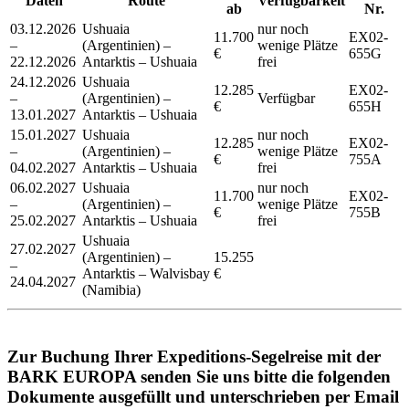
Daten
Route
Verfügbarkeit
ab
Nr.
03.12.2026
Ushuaia
nur noch
11.700
EX02-
–
(Argentinien) –
wenige Plätze
€
655G
22.12.2026
Antarktis – Ushuaia
frei
24.12.2026
Ushuaia
12.285
EX02-
–
(Argentinien) –
Verfügbar
€
655H
13.01.2027
Antarktis – Ushuaia
15.01.2027
Ushuaia
nur noch
12.285
EX02-
–
(Argentinien) –
wenige Plätze
€
755A
04.02.2027
Antarktis – Ushuaia
frei
06.02.2027
Ushuaia
nur noch
11.700
EX02-
–
(Argentinien) –
wenige Plätze
€
755B
25.02.2027
Antarktis – Ushuaia
frei
Ushuaia
27.02.2027
(Argentinien) –
15.255
–
Antarktis – Walvisbay
€
24.04.2027
(Namibia)
Zur Buchung Ihrer Expeditions-Segelreise mit der
BARK EUROPA senden Sie uns bitte die folgenden
Dokumente ausgefüllt und unterschrieben per Email