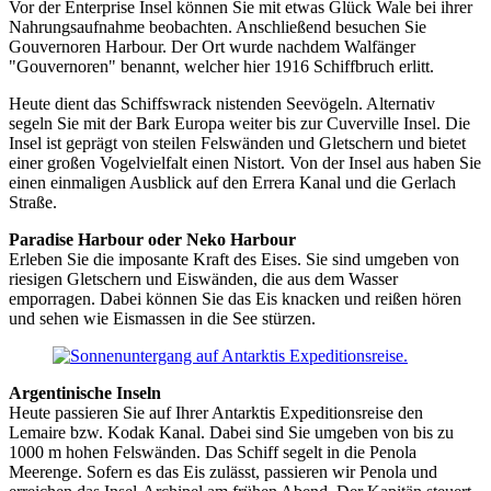
Vor der Enterprise Insel können Sie mit etwas Glück Wale bei ihrer
Nahrungsaufnahme beobachten. Anschließend besuchen Sie
Gouvernoren Harbour. Der Ort wurde nachdem Walfänger
"Gouvernoren" benannt, welcher hier 1916 Schiffbruch erlitt.
Heute dient das Schiffswrack nistenden Seevögeln. Alternativ
segeln Sie mit der Bark Europa weiter bis zur Cuverville Insel. Die
Insel ist geprägt von steilen Felswänden und Gletschern und bietet
einer großen Vogelvielfalt einen Nistort. Von der Insel aus haben Sie
einen einmaligen Ausblick auf den Errera Kanal und die Gerlach
Straße.
Paradise Harbour oder Neko Harbour
Erleben Sie die imposante Kraft des Eises. Sie sind umgeben von
riesigen Gletschern und Eiswänden, die aus dem Wasser
emporragen. Dabei können Sie das Eis knacken und reißen hören
und sehen wie Eismassen in die See stürzen.
Argentinische Inseln
Heute passieren Sie auf Ihrer Antarktis Expeditionsreise den
Lemaire bzw. Kodak Kanal. Dabei sind Sie umgeben von bis zu
1000 m hohen Felswänden. Das Schiff segelt in die Penola
Meerenge. Sofern es das Eis zulässt, passieren wir Penola und