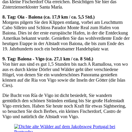
das kleine Fischerdorf Oia erreichen. Besichtigen Sie hier das
Zisterzienserkloster Santa María.
8. Tag: Oia - Baiona (ca. 17,9 km / ca. 5,5 Std.)
Morgens pilgern Sie den Klippen entlang, vorbei am Leuchtturm
Cabo Silleiro und Schloss Parador Monte Real zum Hafen von
Baiona. Dies ist der erste europäische Hafen, in der die Entdeckung
Amerikas bekannt wurde. Genießen Sie das wohlverdiente Ende der
heutigen Etappe in der Altstadt von Baiona, die bis zum Ende des
19. Jahrhunderts noch ein bedeutsamer Handelsplatz war.
9. Tag: Baiona - Vigo (ca. 27,1 km / ca. 8 Std.)
Von hier aus sind es gut 1,5 Stunden bis nach A Ramallosa, von wo
aus es durch kleine Dörfer und Wälder geht über verschiedene
Hügel, von denen Sie ein wunderschönes Panorama genießen
können auf die Ria von Vigo sowie die Inseln der Götter (die Islas
Cies).
Die Bucht von Ría de Vigo ist dicht besiedelt, Sie wandern
gemütlich den schönen Stränden entlang bis Sie große Hafenstadt
Vigo erreichen. Haben Sie heute noch Kraft für etwas Sightseeing,
so besuchen Sie doch Berbes, ein kleines Fischerdorf, Castro de
Vigo und natürlich die Altstadt von Vigo.