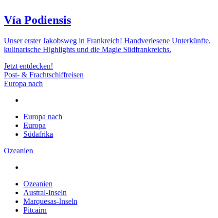
Vía Podiensis
Unser erster Jakobsweg in Frankreich! Handverlesene Unterkünfte,
kulinarische Highlights und die Magie Südfrankreichs.
Jetzt entdecken!
Post- & Frachtschiffreisen
Europa nach
Europa nach
Europa
Südafrika
Ozeanien
Ozeanien
Austral-Inseln
Marquesas-Inseln
Pitcairn