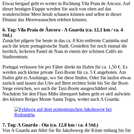
Etwas bergauf geht es weiter in Richtung Vila Praia de Ancora. Auf
dieser heutigen Etappe werden Sie auch von oben auf das
wunderschöne Meer herab schauen können und selbst in dieser
Distanz das Meeresrauschen erleben können.
6. Tag: Vila Praia de Âncora - A Guarda (ca. 12,1 km / ca. 4
Std.)
Zunächst pilgern Sie heute in das ca. 8 Km entfernte Caminha und
auch die letzte portugiesische Stadt. Genießen Sie noch einmal die
herrlich, leckeren Pastel de Nata in einem der schönen Cafés im
Stadtzentrum.
Portugal verlassen Sie per Fähre direkt im Hafen für ca. 1,50 €. Es
werden auch kleine private Taxi-Boote für ca. 5 € angeboten. Am
Hafen gibt es Aushänge, wo Sie diese finden. Oder Sie laufen etwas
zurück und lassen das Ufer auf Ihrer rechten Seite bis Sie die Boot-
Stege erreichen, wo auch die Taxi-Boote ausgeschildert sind.
Nachdem Sie den Fluss Miño überquert haben geht es steil aufwärts
des kleinen Berges Monte Santa Tegra, weiter nach A Guarda.
7. Tag: A Guarda - Oia (ca. 12,8 km / ca. 4 Std.)
Von A Guarda aus führt Sie Ihr Jakobsweg die Küste entlang bis Sie