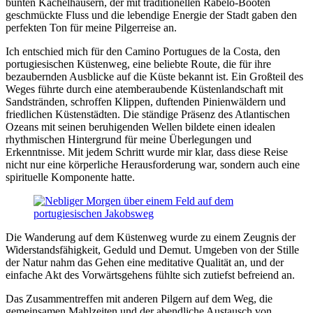
bunten Kachelhäusern, der mit traditionellen Rabelo-Booten
geschmückte Fluss und die lebendige Energie der Stadt gaben den
perfekten Ton für meine Pilgerreise an.
Ich entschied mich für den Camino Portugues de la Costa, den
portugiesischen Küstenweg, eine beliebte Route, die für ihre
bezaubernden Ausblicke auf die Küste bekannt ist. Ein Großteil des
Weges führte durch eine atemberaubende Küstenlandschaft mit
Sandstränden, schroffen Klippen, duftenden Pinienwäldern und
friedlichen Küstenstädten. Die ständige Präsenz des Atlantischen
Ozeans mit seinen beruhigenden Wellen bildete einen idealen
rhythmischen Hintergrund für meine Überlegungen und
Erkenntnisse. Mit jedem Schritt wurde mir klar, dass diese Reise
nicht nur eine körperliche Herausforderung war, sondern auch eine
spirituelle Komponente hatte.
Die Wanderung auf dem Küstenweg wurde zu einem Zeugnis der
Widerstandsfähigkeit, Geduld und Demut. Umgeben von der Stille
der Natur nahm das Gehen eine meditative Qualität an, und der
einfache Akt des Vorwärtsgehens fühlte sich zutiefst befreiend an.
Das Zusammentreffen mit anderen Pilgern auf dem Weg, die
gemeinsamen Mahlzeiten und der abendliche Austausch von