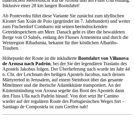
malerischen Meeresbucht Ría de Arousa und am Fluss Ulla entlang.
Inklusive einer 28 km langen Bootsfahrt!
Ab Pontevedra führt diese Variante Sie zunächst zum idyllischen
Kloster San Xoán de Poio (gegründet im 7. Jahrhundert) und weiter
zum Fischerdorf Combarro mit seinen beeindruckenden
Getreidespeichern am Meer. Danach geht es über die bewaldeten
Berge von O Salnés, entlang des Flusses Armenteira und durch die
Weinregion Ribadumia, bekannt für ihre köstlichen Albariño-
Trauben.
Höhepunkt der Route ist die inkludierte
Bootsfahrt von Villanova
de Arousa nach Padrón
, bei der Sie der legendären Traslatio des
Apostels Jakobus folgen. Der Überlieferung nach wurde im Jahr 44
n. Chr. der Leichnam des heiligen Apostels Jacobus, nach dessen
Märtyrertod in Jerusalem, auf einem Steinboot über das gesamte
Mittelmeer und die iberische Atlantikküste transportiert. An der
Küstenmündung von Arousa segelte das Boot des Apostels dann
den Fluss Ulla nach Padrón hinauf. Von dort setzt Ihr Camino
wieder auf der regulären Route des Portugiesischen Weges fort –
Santiago de Compostela ist zum Greifen nah!