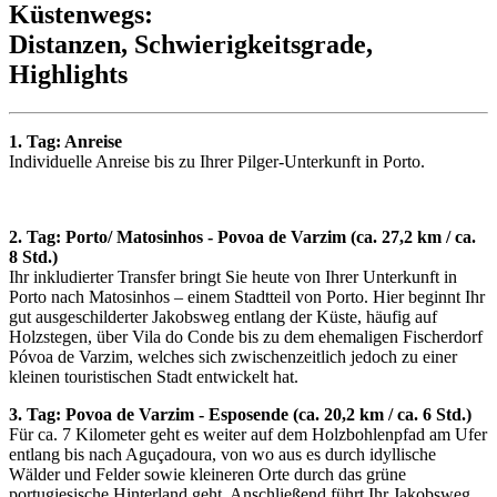
Küstenwegs:
Distanzen, Schwierigkeitsgrade,
Highlights
1. Tag: Anreise
Individuelle Anreise bis zu Ihrer Pilger-Unterkunft in Porto.
2. Tag: Porto/ Matosinhos - Povoa de Varzim (ca. 27,2 km / ca.
8 Std.)
Ihr inkludierter Transfer bringt Sie heute von Ihrer Unterkunft in
Porto nach Matosinhos – einem Stadtteil von Porto. Hier beginnt Ihr
gut ausgeschilderter Jakobsweg entlang der Küste, häufig auf
Holzstegen, über Vila do Conde bis zu dem ehemaligen Fischerdorf
Póvoa de Varzim, welches sich zwischenzeitlich jedoch zu einer
kleinen touristischen Stadt entwickelt hat.
3. Tag: Povoa de Varzim - Esposende (ca. 20,2 km / ca. 6 Std.)
Für ca. 7 Kilometer geht es weiter auf dem Holzbohlenpfad am Ufer
entlang bis nach Aguçadoura, von wo aus es durch idyllische
Wälder und Felder sowie kleineren Orte durch das grüne
portugiesische Hinterland geht. Anschließend führt Ihr Jakobsweg