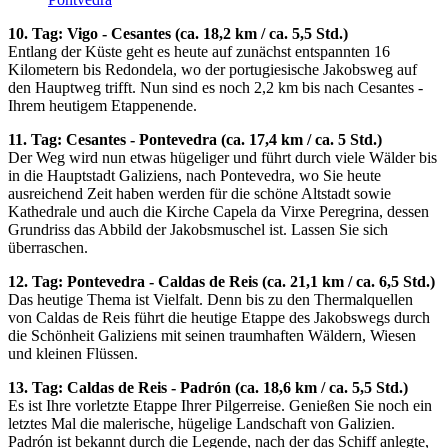
10. Tag: Vigo - Cesantes (ca. 18,2 km / ca. 5,5 Std.)
Entlang der Küste geht es heute auf zunächst entspannten 16
Kilometern bis Redondela, wo der portugiesische Jakobsweg auf
den Hauptweg trifft. Nun sind es noch 2,2 km bis nach Cesantes -
Ihrem heutigem Etappenende.
11. Tag: Cesantes - Pontevedra (ca. 17,4 km / ca. 5 Std.)
Der Weg wird nun etwas hügeliger und führt durch viele Wälder bis
in die Hauptstadt Galiziens, nach Pontevedra, wo Sie heute
ausreichend Zeit haben werden für die schöne Altstadt sowie
Kathedrale und auch die Kirche Capela da Virxe Peregrina, dessen
Grundriss das Abbild der Jakobsmuschel ist. Lassen Sie sich
überraschen.
12. Tag: Pontevedra - Caldas de Reis (ca. 21,1 km / ca. 6,5 Std.)
Das heutige Thema ist Vielfalt. Denn bis zu den Thermalquellen
von Caldas de Reis führt die heutige Etappe des Jakobswegs durch
die Schönheit Galiziens mit seinen traumhaften Wäldern, Wiesen
und kleinen Flüssen.
13. Tag: Caldas de Reis - Padrón (ca. 18,6 km / ca. 5,5 Std.)
Es ist Ihre vorletzte Etappe Ihrer Pilgerreise. Genießen Sie noch ein
letztes Mal die malerische, hügelige Landschaft von Galizien.
Padrón ist bekannt durch die Legende, nach der das Schiff anlegte,