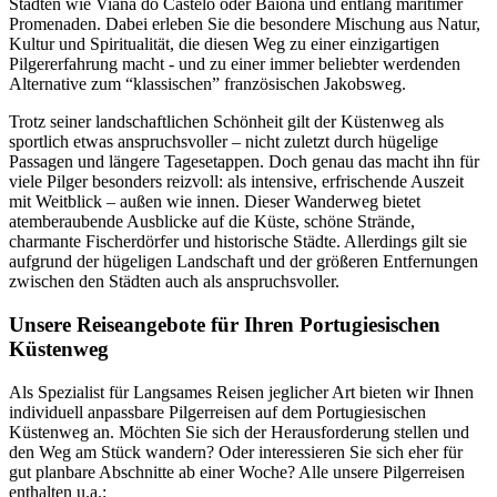
Städten wie Viana do Castelo oder Baiona und entlang maritimer
Promenaden. Dabei erleben Sie die besondere Mischung aus Natur,
Kultur und Spiritualität, die diesen Weg zu einer einzigartigen
Pilgererfahrung macht - und zu einer immer beliebter werdenden
Alternative zum “klassischen” französischen Jakobsweg.
Trotz seiner landschaftlichen Schönheit gilt der Küstenweg als
sportlich etwas anspruchsvoller – nicht zuletzt durch hügelige
Passagen und längere Tagesetappen. Doch genau das macht ihn für
viele Pilger besonders reizvoll: als intensive, erfrischende Auszeit
mit Weitblick – außen wie innen. Dieser Wanderweg bietet
atemberaubende Ausblicke auf die Küste, schöne Strände,
charmante Fischerdörfer und historische Städte. Allerdings gilt sie
aufgrund der hügeligen Landschaft und der größeren Entfernungen
zwischen den Städten auch als anspruchsvoller.
Unsere Reiseangebote für Ihren Portugiesischen
Küstenweg
Als Spezialist für Langsames Reisen jeglicher Art bieten wir Ihnen
individuell anpassbare Pilgerreisen auf dem Portugiesischen
Küstenweg an. Möchten Sie sich der Herausforderung stellen und
den Weg am Stück wandern? Oder interessieren Sie sich eher für
gut planbare Abschnitte ab einer Woche? Alle unsere Pilgerreisen
enthalten u.a.: