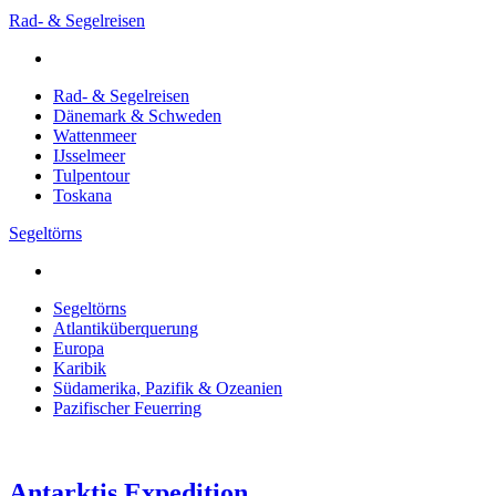
Rad- & Segelreisen
Rad- & Segelreisen
Dänemark & Schweden
Wattenmeer
IJsselmeer
Tulpentour
Toskana
Segeltörns
Segeltörns
Atlantiküberquerung
Europa
Karibik
Südamerika, Pazifik & Ozeanien
Pazifischer Feuerring
Antarktis Expedition