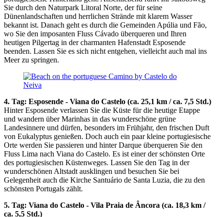
Sie durch den Naturpark Litoral Norte, der für seine
Dünenlandschaften und herrlichen Strände mit klarem Wasser
bekannt ist. Danach geht es durch die Gemeinden Apúlia und Fão,
wo Sie den imposanten Fluss Cávado überqueren und Ihren
heutigen Pilgertag in der charmanten Hafenstadt Esposende
beenden. Lassen Sie es sich nicht entgehen, vielleicht auch mal ins
Meer zu springen.
4. Tag: Esposende - Viana do Castelo (ca. 25,1 km / ca. 7,5 Std.)
Hinter Esposende verlassen Sie die Küste für die heutige Etappe
und wandern über Marinhas in das wunderschöne grüne
Landesinnere und dürfen, besonders im Frühjahr, den frischen Duft
von Eukalyptus genießen. Doch auch ein paar kleine portugiesische
Orte werden Sie passieren und hinter Darque überqueren Sie den
Fluss Lima nach Viana do Castelo. Es ist einer der schönsten Orte
des portugiesischen Küstenweges. Lassen Sie den Tag in der
wunderschönen Altstadt ausklingen und besuchen Sie bei
Gelegenheit auch die Kirche Santuário de Santa Luzia, die zu den
schönsten Portugals zählt.
5. Tag: Viana do Castelo - Vila Praia de Âncora (ca. 18,3 km /
ca. 5,5 Std.)