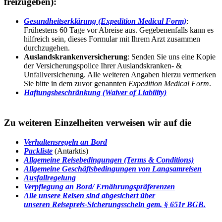
freizugeben):
Gesundheitserklärung (Expedition Medical Form)
:
Frühestens 60 Tage vor Abreise aus. Gegebenenfalls kann es
hilfreich sein, dieses Formular mit Ihrem Arzt zusammen
durchzugehen.
Auslandskrankenversicherung
: Senden Sie uns eine Kopie
der Versicherungspolice Ihrer Auslandskranken- &
Unfallversicherung. Alle weiteren Angaben hierzu vermerken
Sie bitte in dem zuvor genannten
Expedition Medical Form
.
Haftungsbeschränkung (Waiver of Liability)
Zu weiteren Einzelheiten verweisen wir auf die
Verhaltensregeln an Bord
P
ackliste
(Antarktis)
Allgemeine Reisebedingungen (Terms & Conditions)
Allgemeine Geschäftsbedingungen von Langsamreisen
Ausfallregelung
Verpflegung an Bord/ Ernährungspräferenzen
Alle unsere Reisen sind abgesichert über
unseren Reisepreis-Sicherungsschein gem. § 651r BGB.