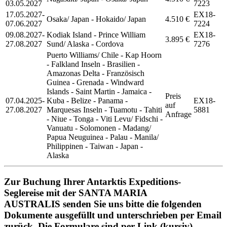
03.05.2027
7223
17.05.2027-
EX18-
Osaka/ Japan - Hokaido/ Japan
4.510 €
07.06.2027
7224
09.08.2027-
Kodiak Island - Prince William
EX18-
3.895 €
27.08.2027
Sund/ Alaska - Cordova
7276
Puerto Williams/ Chile - Kap Hoorn
- Falkland Inseln - Brasilien -
Amazonas Delta - Französisch
Guinea - Grenada - Windward
Islands - Saint Martin - Jamaica -
Preis
07.04.2025-
Kuba - Belize - Panama -
EX18-
auf
27.08.2027
Marquesas Inseln - Tuamotu - Tahiti
5881
Anfrage
- Niue - Tonga - Viti Levu/ Fidschi -
Vanuatu - Solomonen - Madang/
Papua Neuguinea - Palau - Manila/
Philippinen - Taiwan - Japan -
Alaska
Zur Buchung Ihrer Antarktis Expeditions-
Seglereise mit der SANTA MARIA
AUSTRALIS senden Sie uns bitte die folgenden
Dokumente ausgefüllt und unterschrieben per Email
zurück. Die Formulare sind per Link (kursiv)