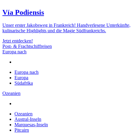
Vía Podiensis
Unser erster Jakobsweg in Frankreich! Handverlesene Unterkünfte,
kulinarische Highlights und die Magie Südfrankreichs.
Jetzt entdecken!
Post- & Frachtschiffreisen
Europa nach
Europa nach
Europa
Südafrika
Ozeanien
Ozeanien
Austral-Inseln
Marquesas-Inseln
Pitcairn