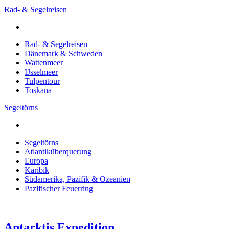
Rad- & Segelreisen
Rad- & Segelreisen
Dänemark & Schweden
Wattenmeer
IJsselmeer
Tulpentour
Toskana
Segeltörns
Segeltörns
Atlantiküberquerung
Europa
Karibik
Südamerika, Pazifik & Ozeanien
Pazifischer Feuerring
Antarktis Expedition