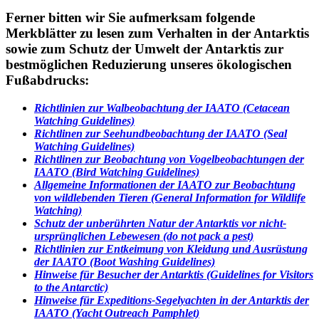
Ferner bitten wir Sie aufmerksam folgende
Merkblätter zu lesen zum Verhalten in der Antarktis
sowie zum Schutz der Umwelt der Antarktis zur
bestmöglichen Reduzierung unseres ökologischen
Fußabdrucks:
Richtlinien zur Walbeobachtung der IAATO (Cetacean
Watching Guidelines)
Richtlinen zur Seehundbeobachtung der IAATO (Seal
Watching Guidelines)
Richtlinen zur Beobachtung von Vogelbeobachtungen der
IAATO (Bird Watching Guidelines)
Allgemeine Informationen der IAATO zur Beobachtung
von wildlebenden Tieren (General Information for Wildlife
Watching)
Schutz der unberührten Natur der Antarktis vor nicht-
ursprünglichen Lebewesen (do not pack a pest)
Richtlinien zur Entkeimung von Kleidung und Ausrüstung
der IAATO (Boot Washing Guidelines)
Hinweise für Besucher der Antarktis (Guidelines for Visitors
to the Antarctic)
Hinweise für Expeditions-Segelyachten in der Antarktis der
IAATO (Yacht Outreach Pamphlet)