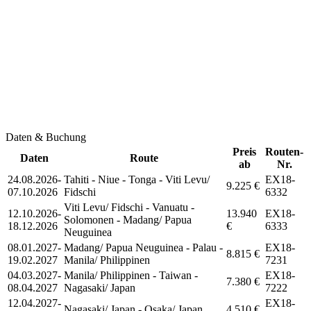
Daten & Buchung
Preis
Routen-
Daten
Route
ab
Nr.
24.08.2026-
Tahiti - Niue - Tonga - Viti Levu/
EX18-
9.225 €
07.10.2026
Fidschi
6332
Viti Levu/ Fidschi - Vanuatu -
12.10.2026-
13.940
EX18-
Solomonen - Madang/ Papua
18.12.2026
€
6333
Neuguinea
08.01.2027-
Madang/ Papua Neuguinea - Palau -
EX18-
8.815 €
19.02.2027
Manila/ Philippinen
7231
04.03.2027-
Manila/ Philippinen - Taiwan -
EX18-
7.380 €
08.04.2027
Nagasaki/ Japan
7222
12.04.2027-
EX18-
Nagasaki/ Japan - Osaka/ Japan
4.510 €